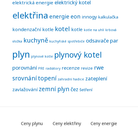
elektrický kotel
elektrická energie
elektřina
energie
eon
innogy
kalkulačka
kotel
kondenzační kotle
kotle
kotle na uhlí
krbová
kuchyně
odsavače par
vložka
kuchyňské spotřebiče
plyn
plynový kotel
plynové kotle
rwe
porovnání
recenze
revize
PRE
radiátory
srovnání
topení
zateplení
zahradní hadice
zemní plyn
čez
zavlažování
šetření
F
Ceny plynu
Ceny elektřiny
Ceny energie
o