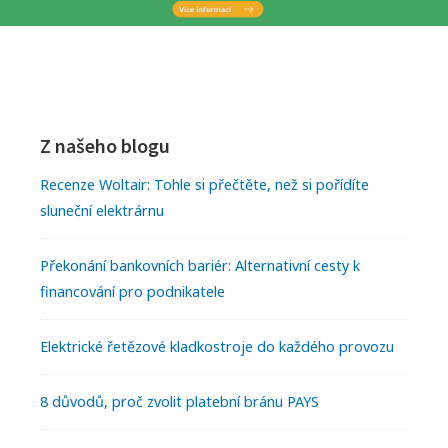
b
A
r
T
a
H
P
t
O
h
r
B
F
o
L
i
o
Z našeho blogu
b
O
l
m
V
o
Recenze Woltair: Tohle si přečtěte, než si pořídíte
o
K
sluneční elektrárnu
a
t
v
U
k
S
r
e
Překonání bankovních bariér: Alternativní cesty k
u
P
y
financování pro podnikatele
r
s
R
p
O
S
W
Elektrické řetězové kladkostroje do každého provozu
r
T
i
i
o
A
t
8 důvodů, proč zvolit platební bránu PAYS
H
d
d
a
E