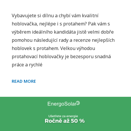
t
e
Vybavujete si dílnu a chybí vám kvalitní
x
hoblovačka, nejlépe i s protahem? Pak vám s
t
výběrem ideálního kandidáta jistě velmi dobře
u
pomohou následující rady a recenze nejlepších
s
hoblovek s protahem. Velkou výhodou
n
protahovací hoblovačky je bezesporu snadná
á
práce a rychlé
z
v
e
J
READ MORE
m
A
J
K
a
V
k
Y
v
B
y
R