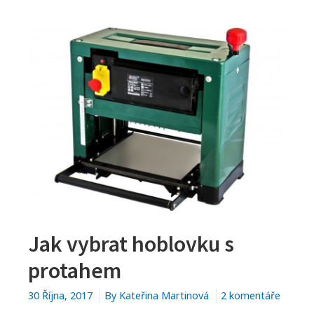
M
e
n
u
Jak vybrat hoblovku s
protahem
30 Října, 2017
By
Kateřina Martinová
2 komentáře
u