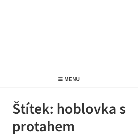
H
MENU
e
a
Štítek:
hoblovka s
d
protahem
e
r