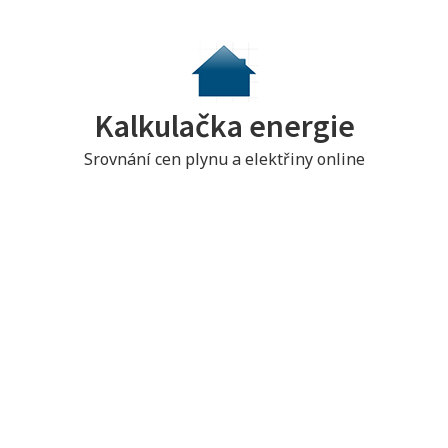
S
k
i
p
Kalkulačka energie
t
o
Srovnání cen plynu a elektřiny online
c
o
n
t
e
n
t