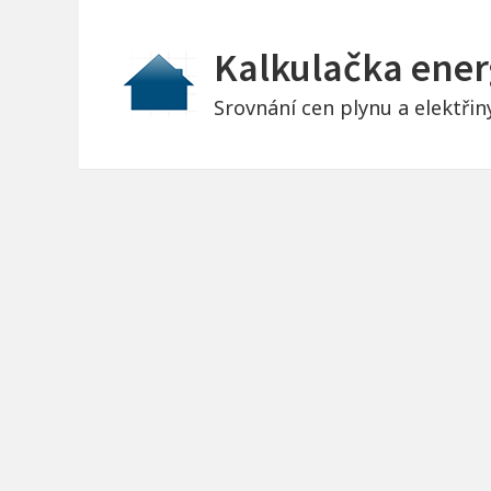
S
k
Kalkulačka ener
i
Srovnání cen plynu a elektřin
p
t
o
c
o
n
t
e
n
t