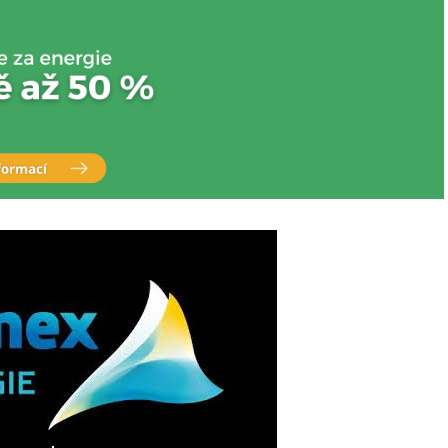
e
m
S
r
o
v
n
á
n
í
c
e
n
p
l
y