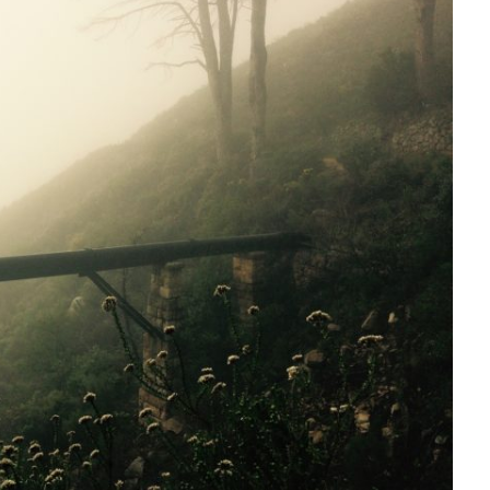
u
p
r
o
r
o
k
2
0
1
7