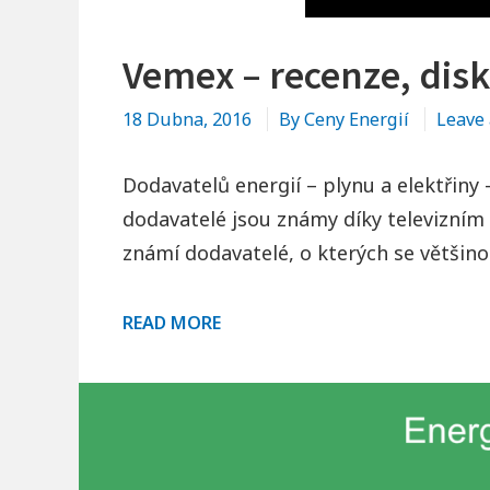
M
Á
Vemex – recenze, disk
C
N
18 Dubna, 2016
By
Ceny Energií
Leave
O
S
Dodavatelů energií – plynu a elektřiny
T
dodavatelé jsou známy díky televizním
známí dodavatelé, o kterých se většin
V
READ MORE
E
M
E
X
–