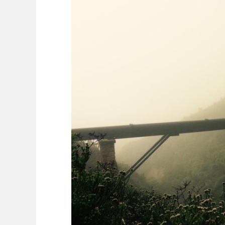
K
2
0
1
7