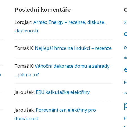
:
Poslední komentáře
C
n
e
LordJan
:
Armex Energy – recenze, diskuze,
2
j
zkušenosti
l
e
c
Tomáš K
:
Nejlepší hrnce na indukci – recenze
p
š
d
í
Tomáš K
:
Vánoční dekorace domu a zahrady
v
o
– jak na to?
o
k
d
Jaroušek
:
ERÚ kalkulačka elektřiny
v
n
í
Jaroušek
:
Porovnání cen elektřiny pro
v
p
domácnost
y
s