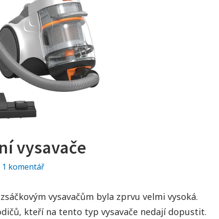
ní vysavače
1 komentář
u
t
e
ezsáčkovým vysavačům byla zprvu velmi vysoká.
x
ičů, kteří na tento typ vysavače nedají dopustit.