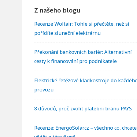
F
Š
Z našeho blogu
o
Í
o
V
Recenze Woltair: Tohle si přečtěte, než si
O
pořídíte sluneční elektrárnu
t
D
N
e
Překonání bankovních bariér: Alternativní
Í
cesty k financování pro podnikatele
r
V
Y
W
Elektrické řetězové kladkostroje do každéh
S
i
provozu
A
V
d
8 důvodů, proč zvolit platební bránu PAYS
A
g
Č
E
Recenze: EnergoSolar.cz – všechno co, chcete
e
vědět o této firmě