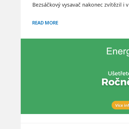
Bezsáčkový vysavač nakonec zvítězil i 
R
READ MORE
E
C
E
N
Z
E
:
N
E
J
L
E
P