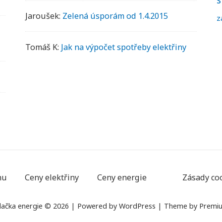
s
Jaroušek
:
Zelená úsporám od 1.4.2015
a
z
v
a
Tomáš K
:
Jak na výpočet spotřeby elektřiny
č
e
nu
Ceny elektřiny
Ceny energie
Zásady coo
lačka energie © 2026
|
Powered by
WordPress
|
Theme by
Premi