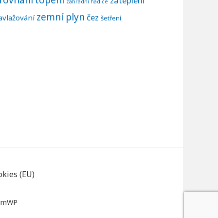
zateplení
zahradní hadice
zemní plyn
čez
avlažování
šetření
kies (EU)
umWP