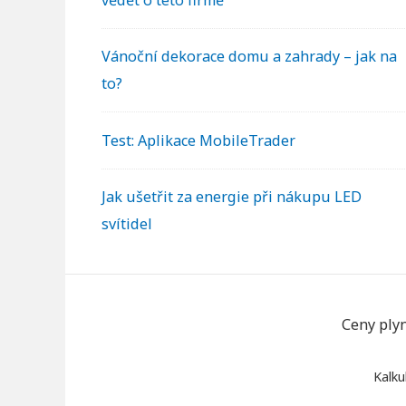
t
s
Vánoční dekorace domu a zahrady – jak na
to?
Test: Aplikace MobileTrader
Jak ušetřit za energie při nákupu LED
svítidel
F
Ceny ply
o
Kalku