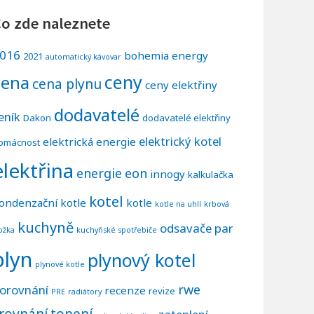
o zde naleznete
016
bohemia energy
2021
automatický kávovar
ceny
cena
cena plynu
ceny elektřiny
dodavatelé
eník
Dakon
dodavatelé elektřiny
elektrický kotel
elektrická energie
omácnost
elektřina
energie
eon
innogy
kalkulačka
kotel
ondenzační kotle
kotle
kotle na uhlí
krbová
kuchyně
odsavače par
ložka
kuchyňské spotřebiče
plyn
plynový kotel
plynové kotle
rwe
orovnání
recenze
revize
PRE
radiátory
rovnání
topení