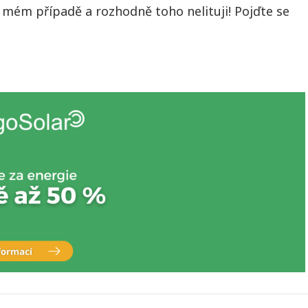
t
v mém případě a rozhodně toho nelituji! Pojďte se
u
s
n
á
z
v
e
m
R
e
c
e
n
z
e