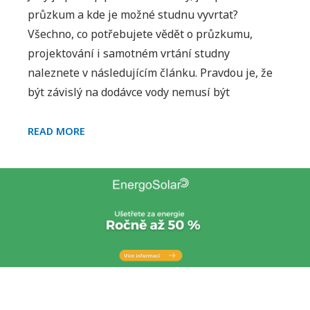
x
průzkum a kde je možné studnu vyvrtat?
t
Všechno, co potřebujete vědět o průzkumu,
u
projektování i samotném vrtání studny
s
naleznete v následujícím článku. Pravdou je, že
n
být závislý na dodávce vody nemusí být
á
z
J
v
READ MORE
A
e
K
m
N
J
A
a
V
k
R
n
T
a
Á
v
N
r
P
Í
t