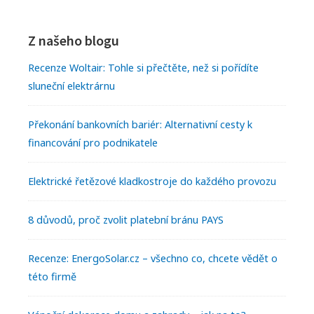
r
S
F
á
T
n
i
o
Z našeho blogu
U
í
m
D
s
o
Recenze Woltair: Tohle si přečtěte, než si pořídíte
N
t
sluneční elektrárnu
a
t
Y
u
r
d
e
Překonání bankovních bariér: Alternativní cesty k
n
y
financování pro podnikatele
r
y
S
W
Elektrické řetězové kladkostroje do každého provozu
i
i
8 důvodů, proč zvolit platební bránu PAYS
d
d
e
g
Recenze: EnergoSolar.cz – všechno co, chcete vědět o
b
e
této firmě
a
t