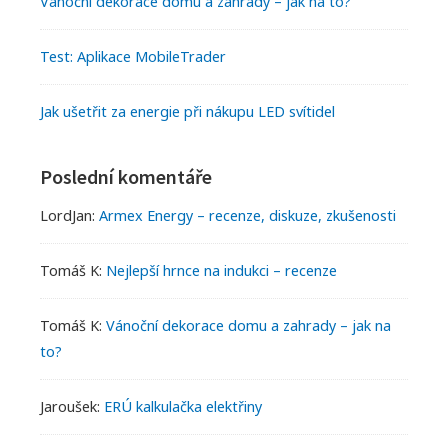
Vánoční dekorace domu a zahrady – jak na to?
r
s
Test: Aplikace MobileTrader
Jak ušetřit za energie při nákupu LED svítidel
Poslední komentáře
LordJan
:
Armex Energy – recenze, diskuze, zkušenosti
Tomáš K
:
Nejlepší hrnce na indukci – recenze
Tomáš K
:
Vánoční dekorace domu a zahrady – jak na
to?
Jaroušek
:
ERÚ kalkulačka elektřiny