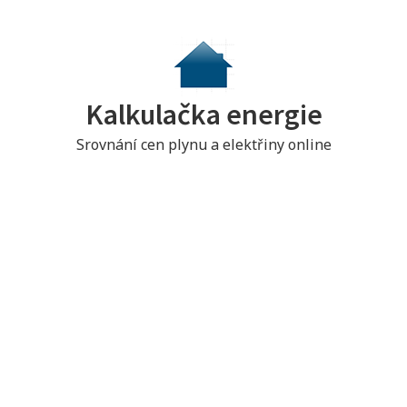
S
k
i
p
Kalkulačka energie
t
o
Srovnání cen plynu a elektřiny online
c
o
n
t
e
n
t