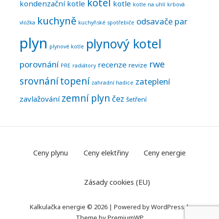
kotel
kondenzační kotle
kotle
kotle na uhlí
krbová
kuchyně
odsavače par
vložka
kuchyňské spotřebiče
plyn
plynový kotel
plynové kotle
rwe
porovnání
recenze
revize
PRE
radiátory
srovnání
topení
zateplení
zahradní hadice
zemní plyn
čez
zavlažování
šetření
F
Ceny plynu
Ceny elektřiny
Ceny energie
o
Zásady cookies (EU)
o
t
Kalkulačka energie © 2026
|
Powered by
WordPress
|
Theme by
PremiumWP