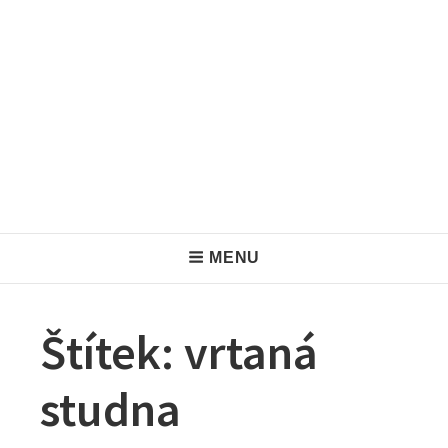
H
MENU
e
a
Štítek:
vrtaná
d
studna
e
r