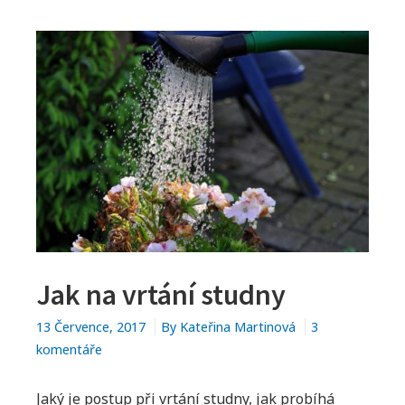
M
e
n
u
Jak na vrtání studny
13 Července, 2017
By
Kateřina Martinová
3
komentáře
u
t
e
Jaký je postup při vrtání studny, jak probíhá