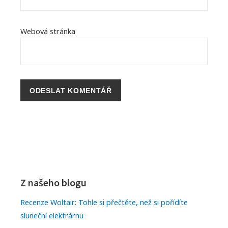
Webová stránka
P
r
F
i
o
Z našeho blogu
m
o
Recenze Woltair: Tohle si přečtěte, než si pořídíte
sluneční elektrárnu
a
t