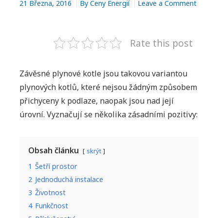
21 Března, 2016
By
Ceny Energií
Leave a Comment
M
o
n
e
Z
Rate this post
n
á
v
u
Závěsné plynové kotle jsou takovou variantou
ě
plynových kotlů, které nejsou žádným způsobem
s
přichyceny k podlaze, naopak jsou nad její
n
é
úrovní. Vyznačují se několika zásadními pozitivy:
p
l
y
Obsah článku
skrýt
n
1
Šetří prostor
o
2
Jednoduchá instalace
v
3
Životnost
é
4
Funkčnost
k