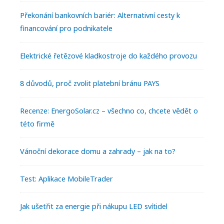
r
e
Překonání bankovních bariér: Alternativní cesty k
y
financování pro podnikatele
r
S
W
Elektrické řetězové kladkostroje do každého provozu
i
i
8 důvodů, proč zvolit platební bránu PAYS
d
d
e
g
Recenze: EnergoSolar.cz – všechno co, chcete vědět o
b
e
této firmě
a
t
Vánoční dekorace domu a zahrady – jak na to?
r
s
Test: Aplikace MobileTrader
Jak ušetřit za energie při nákupu LED svítidel