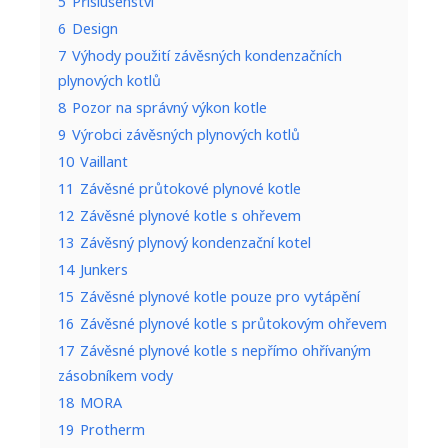
5
Příslušenství
o
6
Design
t
7
Výhody použití závěsných kondenzačních
l
plynových kotlů
e
8
Pozor na správný výkon kotle
9
Výrobci závěsných plynových kotlů
10
Vaillant
11
Závěsné průtokové plynové kotle
12
Závěsné plynové kotle s ohřevem
13
Závěsný plynový kondenzační kotel
14
Junkers
15
Závěsné plynové kotle pouze pro vytápění
16
Závěsné plynové kotle s průtokovým ohřevem
17
Závěsné plynové kotle s nepřímo ohřívaným
zásobníkem vody
18
MORA
19
Protherm