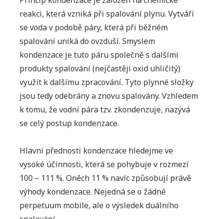
Princip kondenzace je založen na chemické
reakci, která vzniká při spalování plynu. Vytváří
se voda v podobě páry, která při běžném
spalování uniká do ovzduší. Smyslem
kondenzace je tuto páru společně s dalšími
produkty spalování (nejčastěji oxid uhličitý)
využít k dalšímu zpracování. Tyto plynné složky
jsou tedy odebrány a znovu spalovány. Vzhledem
k tomu, že vodní pára tzv. zkondenzuje, nazývá
se celý postup kondenzace.
Hlavní přednosti kondenzace hledejme ve
vysoké účinnosti, která se pohybuje v rozmezí
100 – 111 %. Oněch 11 % navíc způsobují právě
výhody kondenzace. Nejedná se o žádné
perpetuum mobile, ale o výsledek duálního