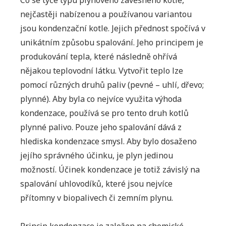
Co se týče typu plynového závěsného kotle,
nejčastěji nabízenou a používanou variantou
jsou kondenzační kotle. Jejich přednost spočívá v
unikátním způsobu spalování. Jeho principem je
produkování tepla, které následně ohřívá
nějakou teplovodní látku. Vytvořit teplo lze
pomocí různých druhů paliv (pevné – uhlí, dřevo;
plynné). Aby byla co nejvíce využita výhoda
kondenzace, používá se pro tento druh kotlů
plynné palivo. Pouze jeho spalování dává z
hlediska kondenzace smysl. Aby bylo dosaženo
jejího správného účinku, je plyn jedinou
možností. Účinek kondenzace je totiž závislý na
spalování uhlovodíků, které jsou nejvíce
přítomny v biopalivech či zemním plynu.