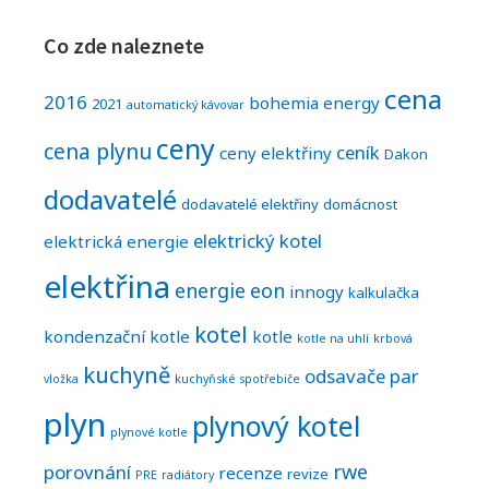
Co zde naleznete
cena
2016
bohemia energy
2021
automatický kávovar
ceny
cena plynu
ceník
ceny elektřiny
Dakon
dodavatelé
dodavatelé elektřiny
domácnost
elektrický kotel
elektrická energie
elektřina
energie
eon
innogy
kalkulačka
kotel
kondenzační kotle
kotle
kotle na uhlí
krbová
kuchyně
odsavače par
vložka
kuchyňské spotřebiče
plyn
plynový kotel
plynové kotle
rwe
porovnání
recenze
revize
PRE
radiátory