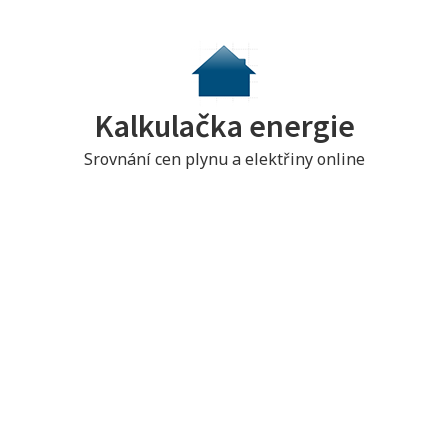
S
k
i
p
Kalkulačka energie
t
o
Srovnání cen plynu a elektřiny online
c
o
n
t
e
n
t