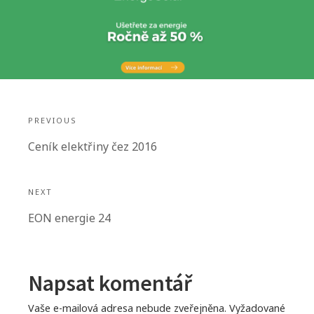
N
PREVIOUS
a
P
Ceník elektřiny čez 2016
v
r
i
e
NEXT
v
g
N
EON energie 24
i
e
a
o
x
u
c
t
Napsat komentář
s
e
p
p
Vaše e-mailová adresa nebude zveřejněna.
Vyžadované